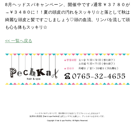
8月ヘッドスパキャンペーン、開催中です♪通常￥３７８０が
→￥３４８０に！！夏の頭皮の汚れをスッキリ☆と落として秋は
綺麗な頭皮と髪ですごしましょう♡頭の血流、リンパを流して頭
も心も体もスッキリ☆
<< 一覧へ戻る
ヘッドスパ＆マッサージで、頭や肩のコリをほぐしてリフレッシュしませんか？
魚津市の美容院【hair & spa PechKa】は忙しいママにも嬉しい、アットホームなサロンです。
Copyright © hair & spa PechKa. All Rights Reserved.