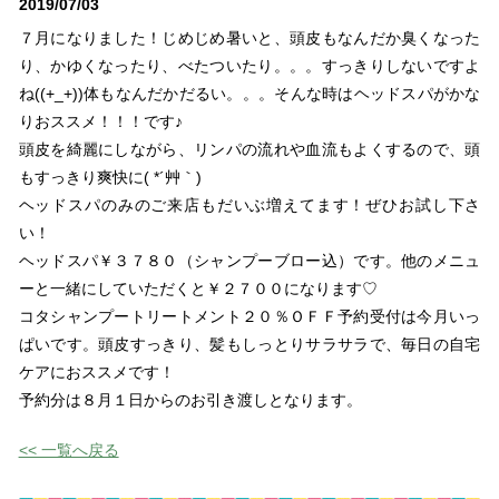
2019/07/03
７月になりました！じめじめ暑いと、頭皮もなんだか臭くなった
り、かゆくなったり、べたついたり。。。すっきりしないですよ
ね((+_+))体もなんだかだるい。。。そんな時はヘッドスパがかな
りおススメ！！！です♪
頭皮を綺麗にしながら、リンパの流れや血流もよくするので、頭
もすっきり爽快に( *´艸｀)
ヘッドスパのみのご来店もだいぶ増えてます！ぜひお試し下さ
い！
ヘッドスパ￥３７８０（シャンプーブロー込）です。他のメニュ
ーと一緒にしていただくと￥２７００になります♡
コタシャンプートリートメント２０％ＯＦＦ予約受付は今月いっ
ぱいです。頭皮すっきり、髪もしっとりサラサラで、毎日の自宅
ケアにおススメです！
予約分は８月１日からのお引き渡しとなります。
<< 一覧へ戻る