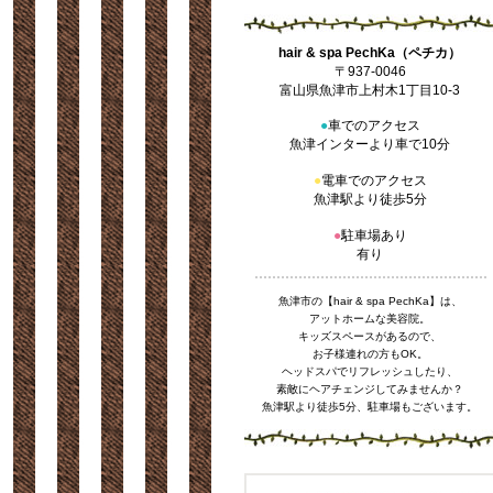
hair & spa PechKa（ペチカ）
〒937-0046
富山県魚津市上村木1丁目10-3
●
車でのアクセス
魚津インターより車で10分
●
電車でのアクセス
魚津駅より徒歩5分
●
駐車場あり
有り
魚津市の【hair & spa PechKa】は、
アットホームな美容院。
キッズスペースがあるので、
お子様連れの方もOK。
ヘッドスパでリフレッシュしたり、
素敵にヘアチェンジしてみませんか？
魚津駅より徒歩5分、駐車場もございます。