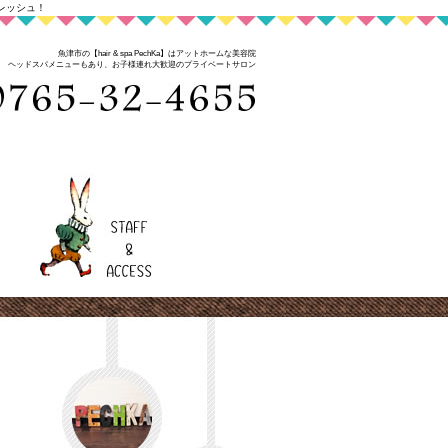
レッシュ！
魚津市の【hair & spa PechKa】はアットホームな美容院
ヘッドスパメニューもあり、お子様連れ大歓迎のプライベートサロン